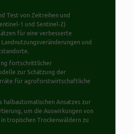
d Test von Zeitreihen und
entinel-1 und Sentinel-2)
ätzen für eine verbesserte
r Landnutzungsveränderungen und
tstandorte.
g fortschrittlicher
delle zur Schätzung der
räte für agroforstwirtschaftliche
es halbautomatischen Ansatzes zur
rtierung, um die Auswirkungen von
in tropischen Trockenwäldern zu