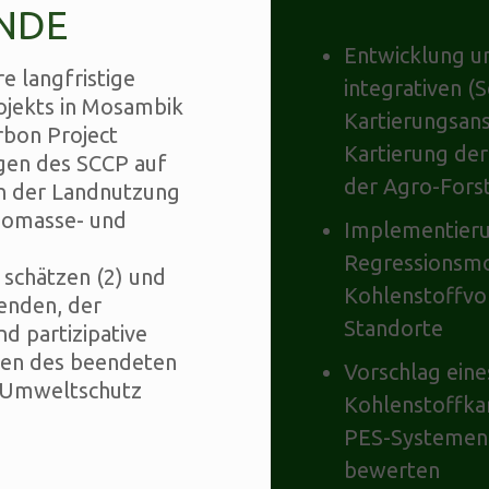
NDE
Entwicklung un
e langfristige
integrativen (S
ojekts in Mosambik
Kartierungsans
rbon Project
Kartierung de
ngen des SCCP auf
der Agro-Fors
n der Landnutzung
Biomasse- und
Implementierun
Regressionsmo
schätzen (2) und
Kohlenstoffvor
enden, der
Standorte
d partizipative
gen des beendeten
Vorschlag ein
n Umweltschutz
Kohlenstoffka
PES-Systemen 
bewerten