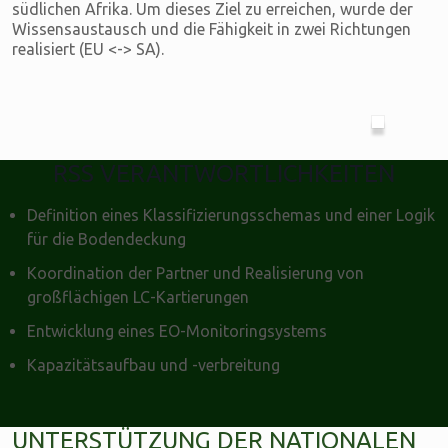
südlichen Afrika. Um dieses Ziel zu erreichen, wurde der
Wissensaustausch und die Fähigkeit in zwei Richtungen
realisiert (EU <-> SA).
RSS VERANTWORTLICHKEITEN
Definition eines Klassifizierungsschemas und einer Logik
für die Bodendeckung
Koordination der Partner und Realisierung von
großflächigen LC-Kartierungen
Entwicklung eines EO-Monitoringsystems
Kapazitätsaufbau und -verbreitung
UNTERSTÜTZUNG DER NATIONALEN