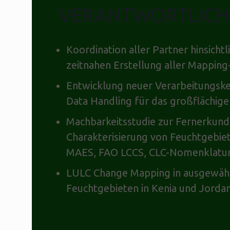
VERANTWORTLICH
Koordination aller Partner hinsichtl
zeitnahen Erstellung aller Mappin
Entwicklung neuer Verarbeitungske
Data Handling für das großflächige
Machbarkeitsstudie zur Fernerkund
Charakterisierung von Feuchtgebie
MAES, FAO LCCS, CLC-Nomenklatu
LULC Change Mapping in ausgewäh
Feuchtgebieten in Kenia und Jorda