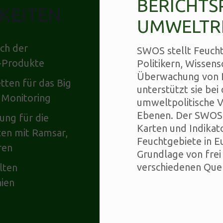
BERICHTS
KEITEN
UMWELTRI
ich der
SWOS stellt Feuch
g-Produkte
Politikern, Wissen
Überwachung von F
tten für das Big
unterstützt sie bei
 Monitoring
umweltpolitische V
Ebenen. Der SWOS-
ung für die
Karten und Indikat
ten mit Ramsar,
Feuchtgebiete in E
ren
Grundlage von frei
verschiedenen Quel
lten
nien