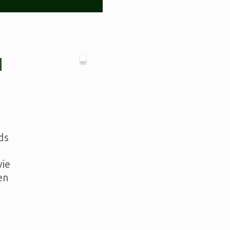
N
ds
wie
en