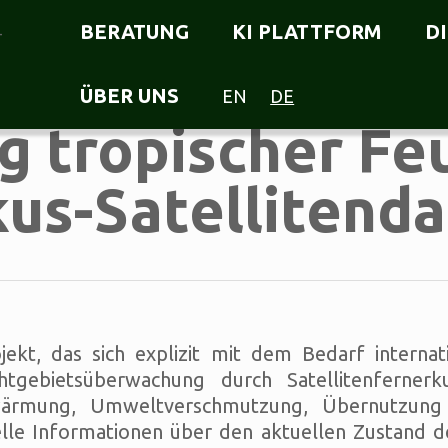
BERATUNG
KI PLATTFORM
D
ÜBER UNS
EN
DE
 tropischer Fe
kus-Satellitend
jekt, das sich explizit mit dem Bedarf intern
htgebietsüberwachung durch Satellitenfernerk
wärmung, Umweltverschmutzung, Übernutzung
le Informationen über den aktuellen Zustand de