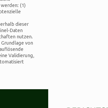
 werden: (1)
tenzielle
nerhalb dieser
inel-Daten
schaften nutzen.
r Grundlage von
hauflösende
ine Validierung,
utomatisiert